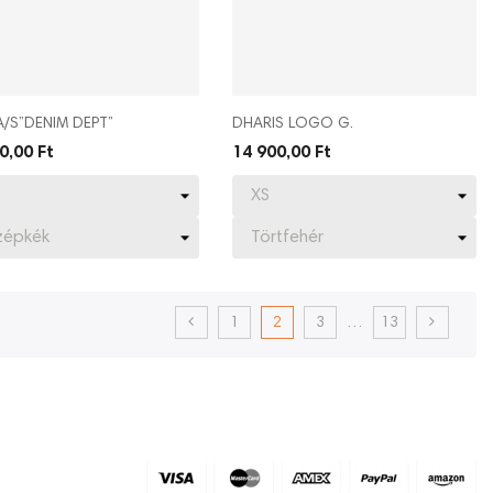
/S”DENIM DEPT”
DHARIS LOGO G.
0,00 Ft
14 900,00 Ft
1
2
3
…
13