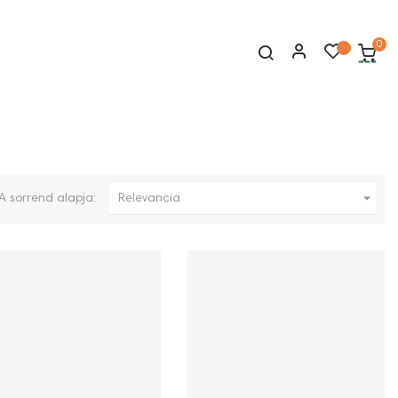
0

A sorrend alapja:
Relevancia