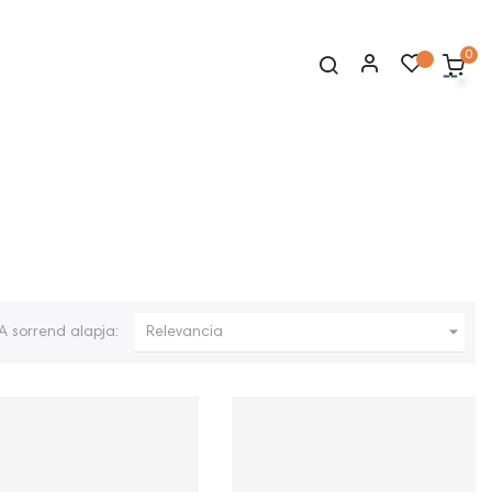
0

A sorrend alapja:
Relevancia