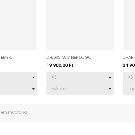
 EMBR.
DHARIS M/C HER.LOGO
DHARI
19 900,00 Ft
24 90
elem mutatása