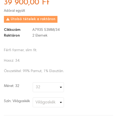
39 900,00 Ft
Adóval együtt

Utolsó tételek a raktáron
Cikkszám
A7935 53MM/34
Raktáron
2 Elemek
Férfi farmer, slim fit.
Hossz: 34.
Összetétel: 99% Pamut, 1% Elasztán.
Méret: 32
Szín: Világoskék