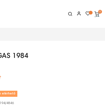
0
GAS 1984
t
 elérhető
194/4846