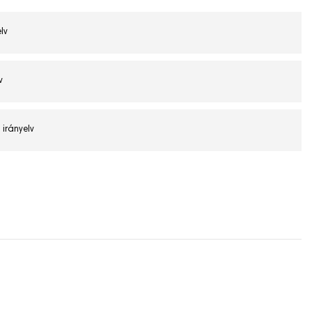
lv
v
 irányelv