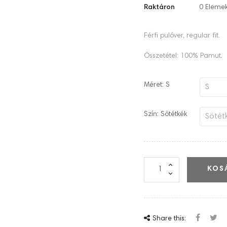
Raktáron
0 Eleme
Férfi pulóver, regular fit.
Összetétel: 100% Pamut.
Méret: S
Szín: Sötétkék
KOS
Share this: