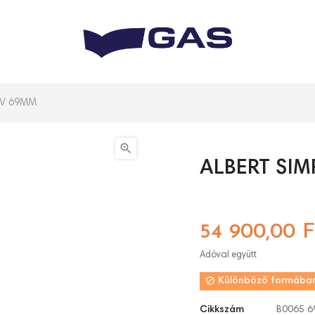
EV 69MM

ALBERT SIM
54 900,00 F
Adóval együtt

Különböző formában
Cikkszám
B0065 