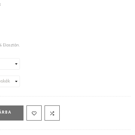
k
% Elasztán.
ÁRBA