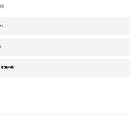
lv
v
 irányelv