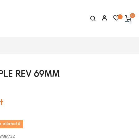
0
PLE REV 69MM
t
 elérhető
69MM/32