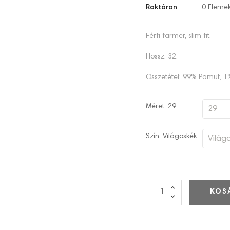
Raktáron
0 Eleme
Férfi farmer, slim fit.
Hossz: 32.
Összetétel: 99% Pamut, 1
Méret: 29
Szín: Világoskék
KOS