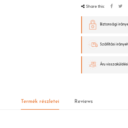
Share this:
Biztonsági iránye
Szállítási irányel
Áru visszaküldési
Termék részletei
Reviews