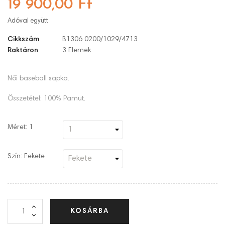
19 900,00 Ft
Adóval együtt
Cikkszám
B1306 0200/1029/4713
Raktáron
3 Elemek
Női baseball sapka.
Összetétel: 100% Pamut.
Méret: 1
Szín: Fekete
KOSÁRBA