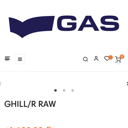
0
Toggle
☰
navigation
GHILL/R RAW