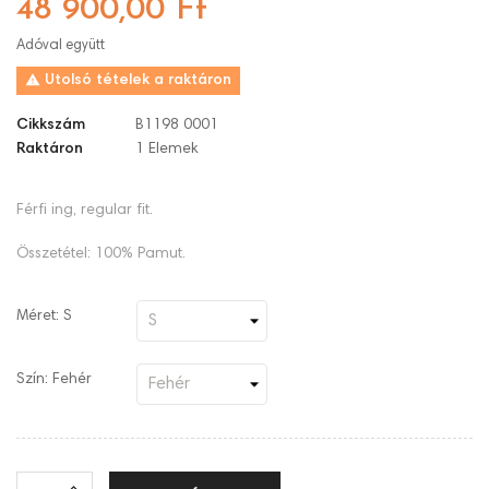
48 900,00 Ft
Adóval együtt

Utolsó tételek a raktáron
Cikkszám
B1198 0001
Raktáron
1 Elemek
Férfi ing, regular fit.
Összetétel: 100% Pamut.
Méret: S
Szín: Fehér