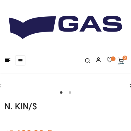
0
Toggle
☰
navigation
N. KIN/S