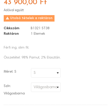
43 900,00 Ft
Adóval együtt

Utolsó tételek a raktáron
Cikkszám
B1321 ST38
Raktáron
1 Elemek
Férfi ing, slim fit.
Összetétel: 98% Pamut, 2% Elasztán.
Méret: S
Szín:
Világosbarna