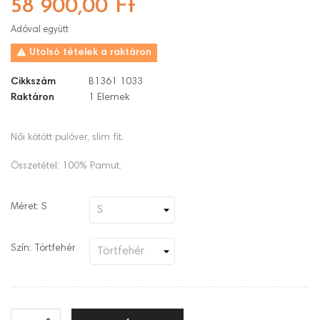
58 900,00 Ft
Adóval együtt

Utolsó tételek a raktáron
Cikkszám
B1361 1033
Raktáron
1 Elemek
Női kötött pulóver, slim fit.
Összetétel: 100% Pamut.
Méret: S
Szín: Törtfehér