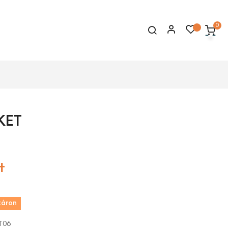
0
KET
t
táron
T06