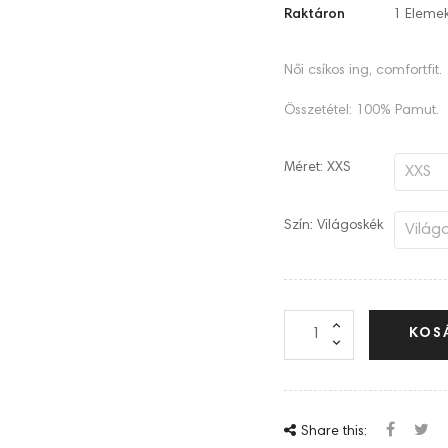
Raktáron
1 Eleme
Női csíkos ing, comfortfit.
Összetétel: 100% Pamut.
Méret: XXS
Szín: Világoskék
KOS
Share this: