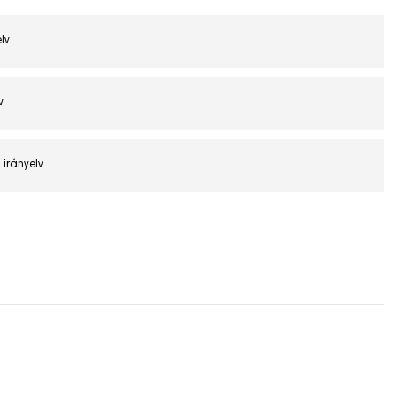
lv
v
 irányelv