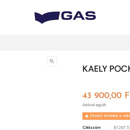

KAELY POC
43 900,00 F
Adóval együtt

Utolsó tételek a rak
Cikkszám
B1267 S